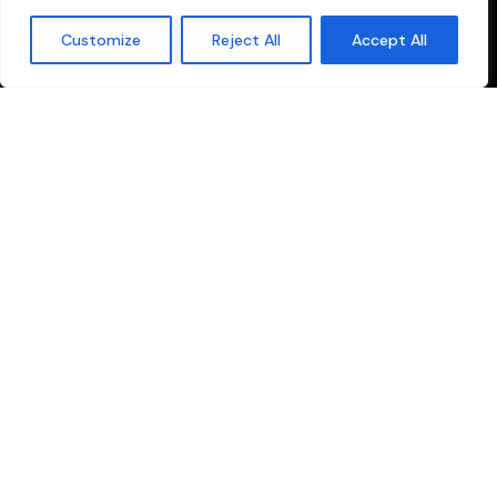
Customize
Reject All
Accept All
Privacy Policy
Terms of Service
© 2026 | Gest24 SRL - COE SM 31042